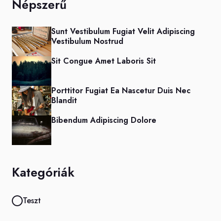
Népszerű
Sunt Vestibulum Fugiat Velit Adipiscing
Vestibulum Nostrud
Sit Congue Amet Laboris Sit
Porttitor Fugiat Ea Nascetur Duis Nec
Blandit
Bibendum Adipiscing Dolore
Kategóriák
Teszt